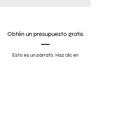
Obtén un presupuesto gratis
Esto es un párrafo. Haz clic en
"Editar texto" o doble clic en la
caja de texto para editar el
contenido.
Nombre
Apellido